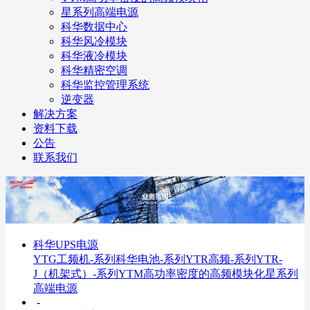
星系列高端电源
科华数据中心
科华风冷模块
科华液冷模块
科华精密空调
科华监控管理系统
逆变器
解决方案
资料下载
公告
联系我们
科华UPS电源
YTG工频机-系列
科华电池-系列
YTR高频-系列
YTR-
J（机架式）-系列
YTM高功率密度的高频模块化
星系列
高端电源
-