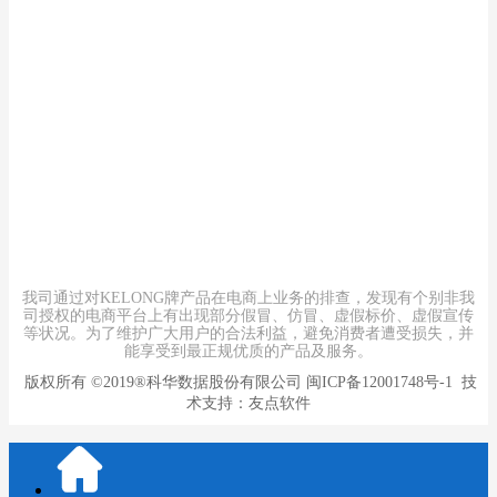
联系人：销售部
手机：13260286698
电话：400-690-1230
邮件：1679099309@qq.com
地址：厦门火炬高新区火炬园马垄路457号
我司通过对KELONG牌产品在电商上业务的排查，发现有个别非我
司授权的电商平台上有出现部分假冒、仿冒、虚假标价、虚假宣传
等状况。为了维护广大用户的合法利益，避免消费者遭受损失，并
能享受到最正规优质的产品及服务。
版权所有
©2019®科华数据股份有限公司
闽ICP备12001748号-1
技
术支持：
友点软件