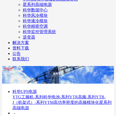
星系列高端电源
科华数据中心
科华风冷模块
科华液冷模块
科华精密空调
科华监控管理系统
逆变器
解决方案
资料下载
公告
联系我们
科华UPS电源
YTG工频机-系列
科华电池-系列
YTR高频-系列
YTR-
J（机架式）-系列
YTM高功率密度的高频模块化
星系列
高端电源
-